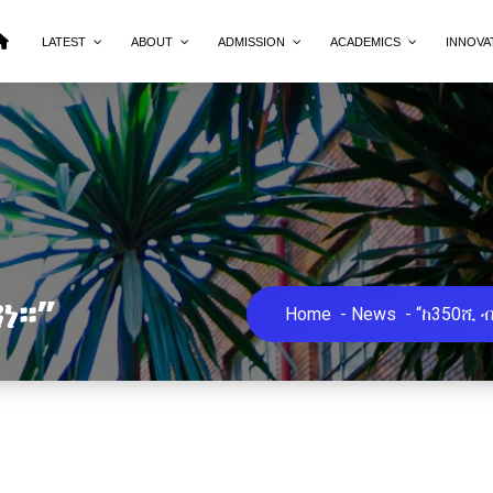
LATEST
ABOUT
ADMISSION
ACADEMICS
INNOVA
፡፡”
Home
-
News
-
“ከ350ሺ ብ