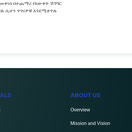
ከመቀነስ በተጨማሪ የእውቀት ሽግግር
” ያሉ ሲሆን ጥገናዎቹ እንደሚቀጥሉ
IALS
ABOUT US
S
Overview
Mission and Vision