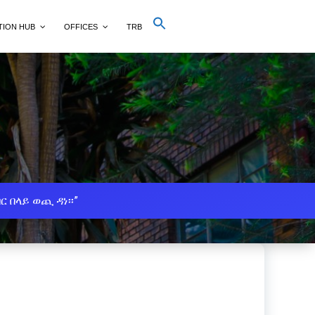
Search
TION HUB
OFFICES
TRB
for:
Search Button
ር በላይ ወጪ ዳነ፡፡”