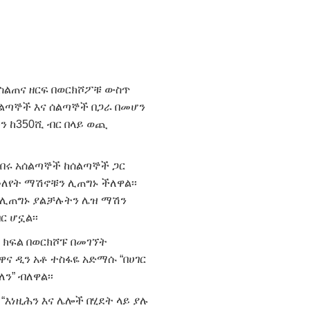
 ስልጠና ዘርፍ በወርክሾፖቹ ውስጥ
ሰልጣኞች እና ሰልጣኞች በጋራ በመሆን
 ከ350ሺ ብር በላይ ወጪ
ተከበሩ አሰልጣኞች ከሰልጣኞች ጋር
ለየት ማሽኖቹን ሊጠግኑ ችለዋል፡፡
ች ሊጠግኑ ያልቻሉትን ሌዝ ማሽን
ር ሆኗል፡፡
 ክፍል በወርክሾፑ በመገኘት
ዋና ዲን አቶ ተስፋዬ አድማሱ “በሀገር
ን” ብለዋል፡፡
 “እነዚሕን እና ሌሎች በሂደት ላይ ያሉ