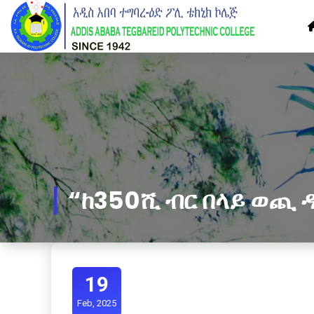
Skip
to
Content
“ከ350ሺ ብር በላይ ወጪ ዳነ
19
Feb, 2025