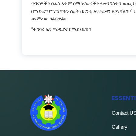
ጥገናዎችን በራስ አቅም በማከናወናችን የመንግስትን ወጪ 
በማድረግ የማሽኖቹን ስሪት በደንብ እየተረዳን እንገኛለን፡፡
ጨምረው ገልጸዋል፡፡
“ተግባረ ዕድ ሚዲያና ኮሚዩኒኬሽን
ESSENT
Contact
U
Gallery