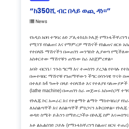
“ከ350ሺ ብር በላይ ወጪ ዳነ፡፡”
News
የአዲስ አበባ ተግባረ ዕድ ፖሊቴክኒክ ኮሌጅ የማኑፋችቸሪንግ
የሚገኙ የስልጠና እና የማምረቻ ማሽኖች የስልጠና ዘርፉ አ
የተበላሹ ማሽኖችን በመጠገን መንግስት ሊያወጣ የሚችለውን
አስቀርተው ማሽኖቹን ጠግነው ስራ አስጀምረዋል፡፡
አባት ብርሃኔ፣ ንጉስ ግርማ እና ተመስገን ያረጋል የተባሉ የ
በመተባበር ማሽኖቹ የገጠማቸውን ችግር በሳንሳዊ ጥናት በመ
በተለይ ከ4 ዓመት በላይ ተበላሽቶ እና የተለያዩ ባለሙያዎ
(lathe machine) በመጠገን ስራ መጀመሩ አስመስጋኝ ተግባ
የኮሌጁ ኮር አመራር እና የተቋማት ልማት ማስተባበሪያ የስራ
ለአሰልጣኞች እና ለሰልጣኞች ምስጋናን አቅርበዋል፡፡ የኮሌጁ 
ወዳድ ስሜት ይሕንን በማድረጋችሁ በኮሌጁ ስም እናመሰግናለ
አቶ ልኡልሰገድ ኃይሉ (የማኑፋክቸሪንግ ስልጠና ዘርፍ ተጠሪ)