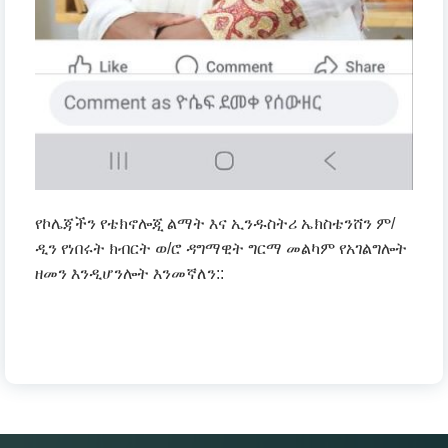
የኮሌጃችን የቴክኖሎጂ ልማት እና ኢንዱስትሪ ኤክስቴንሸን ም/
ዲን የነበሩት ክብርት ወ/ሮ ዳግማዊት ግርማ መልካም የአገልግሎት
ዘመን እንዲሆንሎት እንመኛለን::