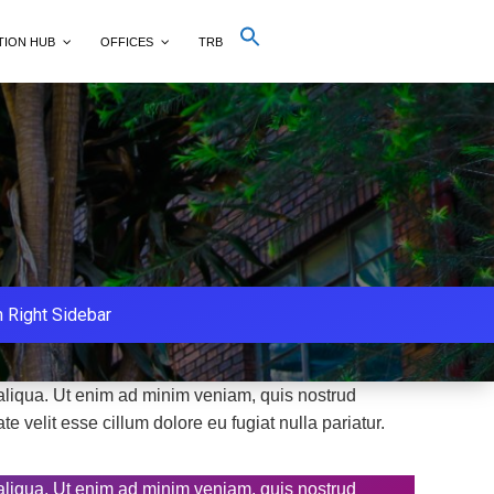
Search
TION HUB
OFFICES
TRB
for:
Search Button
 Right Sidebar
 aliqua. Ut enim ad minim veniam, quis nostrud
e velit esse cillum dolore eu fugiat nulla pariatur.
 aliqua. Ut enim ad minim veniam, quis nostrud