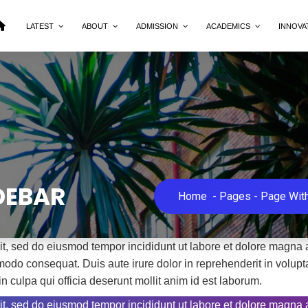
LATEST
ABOUT
ADMISSION
ACADEMICS
INNOVA
DEBAR
Home
-
Pages
-
Page With
lit, sed do eiusmod tempor incididunt ut labore et dolore magna
odo consequat. Duis aute irure dolor in reprehenderit in voluptat
n culpa qui officia deserunt mollit anim id est laborum.
lit, sed do eiusmod tempor incididunt ut labore et dolore magna