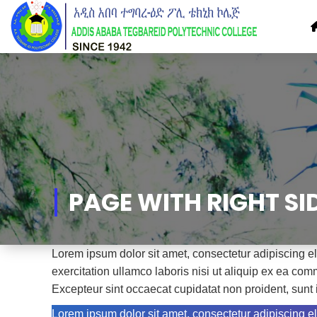
Skip
to
Content
PAGE WITH RIGHT SI
Lorem ipsum dolor sit amet, consectetur adipiscing e
exercitation ullamco laboris nisi ut aliquip ex ea comm
Excepteur sint occaecat cupidatat non proident, sunt i
Lorem ipsum dolor sit amet, consectetur adipiscing e