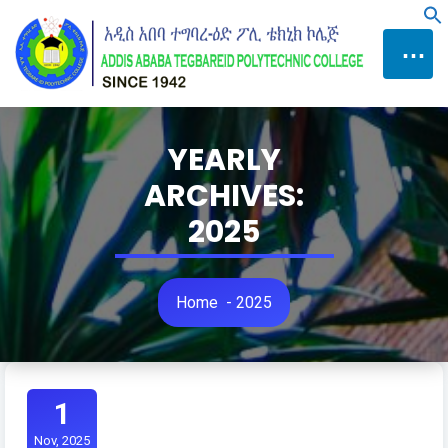
Skip
f
to
⋯
Content
YEARLY
ARCHIVES:
2025
Home
-
2025
1
Nov, 2025