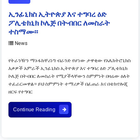
ኢንፊኒክስ ኢትዮጵያ እና ተግባረ ዕድ
ፖሊቴክኒክ ኮሌጅ በትብበር ለመስራት
ተስማሙ፡፡
News
የትራንዥን ማኑፋክቸሪነግ ብራንድ የሆነው ታዋቂው የአሌክትሮኒክስ
እቃዎች አምራች ኢንፊኒክስ ኢትዮጵያ እና ተግባረ ዕድ ፖሊቴክኒክ
ኮሌጅ በትብበር ለመስራት የሚያችላቸውን ስምምነት በዛሬው ዕለት
ተፈራርመዋል። ይህ ስምምነት ተማሪዎች በፈጠራ እና በቴክኖሎጂ
ዘርፍ የተግባር
ኢንፊኒክስ ኢትዮጵያ እና ተግባረ ዕድ ፖሊቴክ
Continue Reading