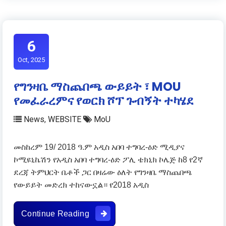
6
Oct, 2025
የግንዛቤ ማስጨበጫ ውይይት ፣ MOU
የመፈራረምና የወርክ ሾፕ ጉብኝት ተካሄደ
News
,
WEBSITE
MoU
መስከረም 19/ 2018 ዓ.ም አዲስ አበባ ተግባረ-ዕድ ሚዲያና
ኮሚዩኒኬሽን የአዲስ አበባ ተግባረ-ዕድ ፖሊ ቴክኒክ ኮሌጅ ከ8 የ2ኛ
ደረጃ ትምህርት ቤቶች ጋር በዛሬው ዕለት የግንዛቤ ማስጨበጫ
የውይይት መድረክ ተከናውኗል። የ2018 አዲስ
የግንዛቤ ማስጨበጫ ውይይት ፣ MOU የመፈራ
Continue Reading