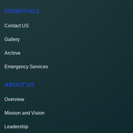
G
ESSENTIALS
I
N
Contact
US
A
Gallery
T
Archive
I
Emergency Services
O
ABOUT US
N
Overview
Mission and Vision
Leadership