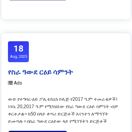
18
Aug, 2025
የስራ ዓውደ ርዕይ ሳምንት
Ads
ውድ የተግባረ-ዕድ ፖሊቴክኒክ ኮሌጅ የ2017 ዓ.ም ተመራቂዎች፤
ነሃሴ 20,2017 ዓ.ም የሚካሄደው የስራ ዓውደ ርዕይ ሳምንት ብቻ
ቀርቶታል። ከ50 በላይ ቀጣሪ ድርጅቶች እናንተን ለማግኘት
ይመጣሉ። በስራ ዓውደ ርዕይው ላይ የሚገኙትን ድርጅቶች