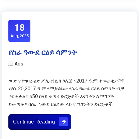
18
Aug, 2025
የስራ ዓውደ ርዕይ ሳምንት
Ads
ውድ የተግባረ-ዕድ ፖሊቴክኒክ ኮሌጅ የ2017 ዓ.ም ተመራቂዎች፤
ነሃሴ 20,2017 ዓ.ም የሚካሄደው የስራ ዓውደ ርዕይ ሳምንት ብቻ
ቀርቶታል። ከ50 በላይ ቀጣሪ ድርጅቶች እናንተን ለማግኘት
ይመጣሉ። በስራ ዓውደ ርዕይው ላይ የሚገኙትን ድርጅቶች
የስራ ዓውደ ርዕይ ሳምንት
Continue Reading