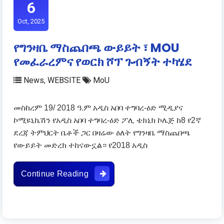
6
Oct, 2025
የግንዛቤ ማስጨበጫ ውይይት ፣ MOU
የመፈራረምና የወርክ ሾፕ ጉብኝት ተካሄደ
News
,
WEBSITE
MoU
መስከረም 19/ 2018 ዓ.ም አዲስ አበባ ተግባረ-ዕድ ሚዲያና
ኮሚዩኒኬሽን የአዲስ አበባ ተግባረ-ዕድ ፖሊ ቴክኒክ ኮሌጅ ከ8 የ2ኛ
ደረጃ ትምህርት ቤቶች ጋር በዛሬው ዕለት የግንዛቤ ማስጨበጫ
የውይይት መድረክ ተከናውኗል። የ2018 አዲስ
የግንዛቤ ማስጨበጫ ውይይት ፣ MOU የመፈራ
Continue Reading