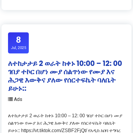
8
Jul, 2025
ለተከታታይ 2 ወራት ከቀኑ 10:00 – 12: 00
ገበያ ተኮር በሆነ ሙያ ሰልጥነው የሙያ እና
ሕጋዊ እውቅና ያለው የሰርተፍኬት ባለቤት
ይሁኑ::
Ads
ለተከታታይ 2 ወራት ከቀኑ 10:00 – 12: 00 ገበያ ተኮር በሆነ ሙያ
ሰልጥነው የሙያ እና ሕጋዊ እውቅና ያለው የሰርተፍኬት ባለቤት
ይሁኑ:: https://vt.tiktok.com/ZSBF2FjQt/ የአዲስ አበባ ተግባረ