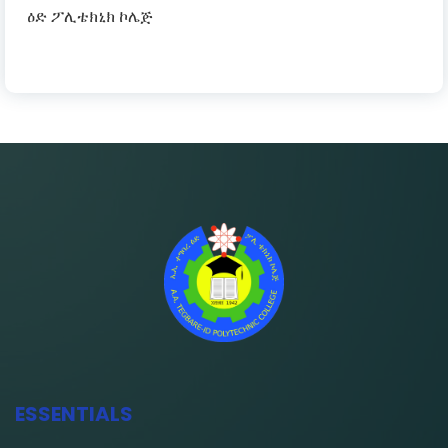
ዕድ ፖሊቴክኒክ ኮሌጅ
ESSENTIALS