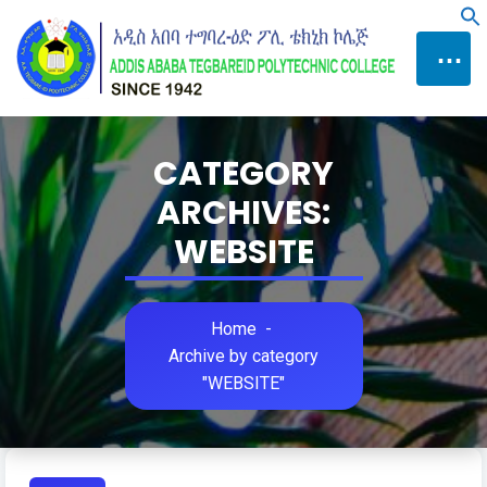
Skip
f
to
⋯
Content
CATEGORY
ARCHIVES:
WEBSITE
Home
-
Archive by category
"WEBSITE"