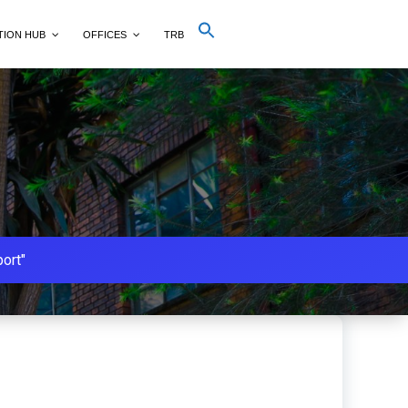
Search
TION HUB
OFFICES
TRB
for:
Search Button
ort"