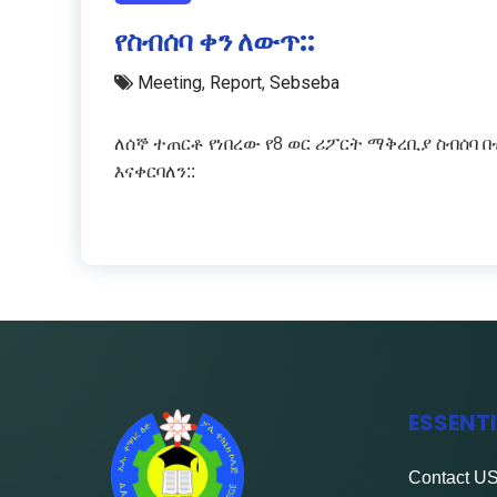
የስብሰባ ቀን ለውጥ::
Meeting
,
Report
,
Sebseba
ለሰኞ ተጠርቶ የነበረው የ8 ወር ሪፖርት ማቅረቢያ ስብሰባ 
እናቀርባለን::
ESSENT
Contact
U