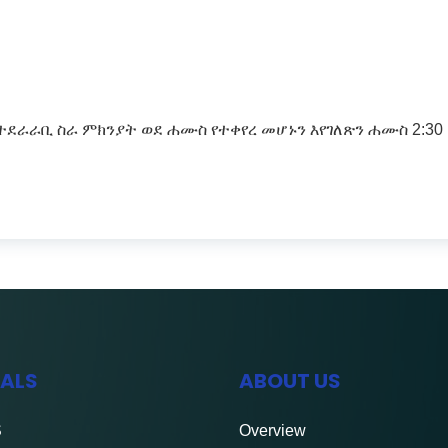
በተደራራቢ ስራ ምክንያት ወደ ሐሙስ የተቀየረ መሆኑን እየገለጽን ሐሙስ 2:30
IALS
ABOUT US
S
Overview