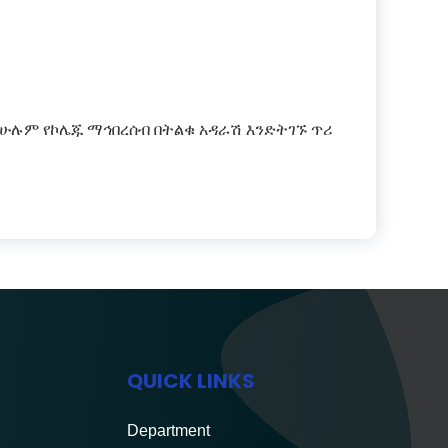
 ሁሉም የኮሌጁ ማኅበረሰብ በትልቁ አዳራሽ እንድትገኙ ጥሪ
QUICK LINKS
Department